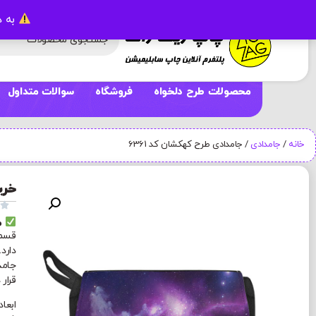
به د
محصولات طرح دلخواه
فروشگاه
سوالات متداول
خانه
/
جامدادی
/ جامدادی طرح کهکشان کد 6361
خری

م
قسمت
دارد
جامد
قرار 