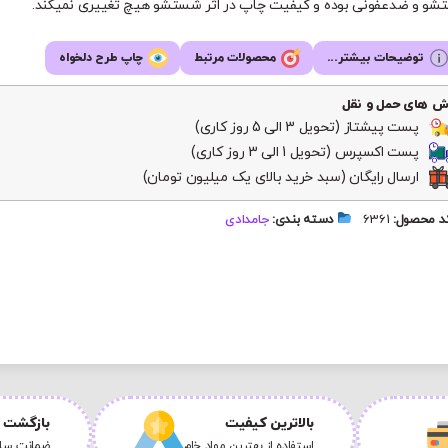
و و ضدعفونی بوده و کیفیت چاپ در اثر شستشو هیچ تغییری نمیکند.
توضیحات بیشتر...
محصولات مرتبط
چاپ طرح دلخواه
ش های حمل و نقل
پست پیشتاز (تحویل 3 الی 5 روز کاری)
پست اکسپرس (تحویل 1 الی 3 روز کاری)
ارسال رایگان (سبد خرید بالای یک میلیون تومان)
 محصول:
6361
دسته بندی:
جامدادی
بالاترین کیفیت
بازگشت ک
استفاده از بهترین مواد خام
ضمانت سلا