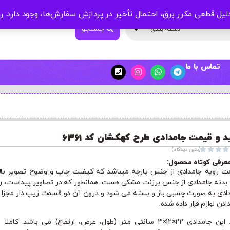
لیل قطعی مکرر برق، احتمال تأخیر در پردازش سفارش‌ها، وجود دارد.
ر
جستجو
دسته بندی
تماس با ما
د و قیمت جامدادی طرح کهکشان کد 6361




(بدون دیدگاه)
عرفی کوتاه محصول:
 رویه جامدادی از جنس پارچه میباشد که کیفیت چاپ و وضوح تصویر بال
. بدنه جامدادی از جنس برزنت مشکی هست. همانطور که در تصاویر پیداست، ر
ادی به صورت چسبی باز و بسته می شود و درون آن دو قسمت زیپ دار مجزا ب
دادن لوازم قرار داده شده.
ابعاد این جامدادی 22×12×3 سانتی متر (طول، عرض، ارتفاع) می باشد. کاملا