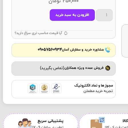
250,000
تومان
افزودن به سبد خرید
آیا قیمت مناسب تری سراغ دارید؟
09057560934
مشاوره خرید و سفارش آسان
(تماس بگیرید)
فروش عمده ویژه همکاران
مجوز ها و نماد الکترونیک
تجربه خرید مطمئن
الا
پشتیبانی سریع
مت فیزیکی کالا
تماس در ساعات 9 - 17