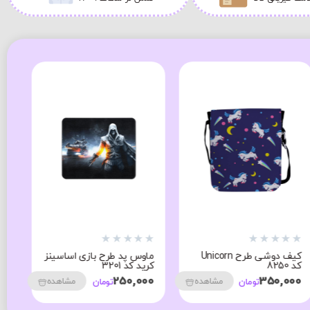
★
★
★
★
★
★
★
★
★
★
جامدادی طرح رنگی کد
ماگ حرارتی طرح منظومه
6573
شمسی کد 1908
400,000
250,000
مشاهده
مشاهده
تومان
تومان