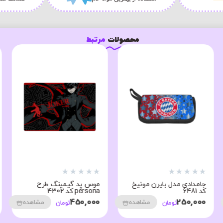
محصولات
مرتبط
★
★
★
★
★
★
★
★
★
★
کیف دوشی طرح Unicorn
ماوس پد طرح بازی اساسینز
کد 8250
کرید کد 3201
250,000
350,000
مشاهده
مشاهده
تومان
تومان