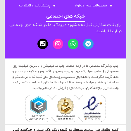
محصولات طرح دلخواه
پیشنهادات و انتقادات
شبکه های اجتماعی
برای ثبت سفارش نیاز به مشاوره دارید؟ با ما در شبکه های اجتماعی
در ارتباط باشید.
چاپ زیگ‌زاگ؛ تخصص ما در ارائه خدمات چاپ سابلیمیشن با بالاترین کیفیت روی
محصولاتی از جنس سرامیک، چوب و پارچه همچون ماگ، موس‌پد، کیف، جامدادی و
ده‌ها گزینه دیگر است. با ما هدایای شخصی‌سازی‌شده‌ای خلق کنید که خاص، ماندگار و
به‌یادماندنی باشند. همراه شما هستیم تا ایده‌های خلاقانه‌تان را به واقعیت تبدیل کرده
و لحظاتتان را جاودانه کنیم. جهت مشاوره و فروش با ما در تماس باشید.
کليه حقوق این سایت متعلق به گروه زیگ زاگ است و هرگونه کپی