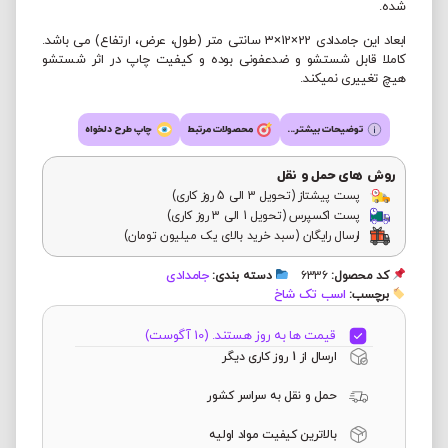
شده.
ابعاد این جامدادی 22×12×3 سانتی متر (طول، عرض، ارتفاع) می باشد.
کاملا قابل شستشو و ضدعفونی بوده و کیفیت چاپ در اثر شستشو
هیچ تغییری نمیکند.
توضیحات بیشتر...
محصولات مرتبط
چاپ طرح دلخواه
روش های حمل و نقل
پست پیشتاز (تحویل 3 الی 5 روز کاری)
پست اکسپرس (تحویل 1 الی 3 روز کاری)
ارسال رایگان (سبد خرید بالای یک میلیون تومان)
جامدادی
کد محصول:
6336
دسته بندی:
اسب تک شاخ
برچسب:
قیمت ها به روز هستند. (10 آگوست)
ارسال از 1 روز کاری دیگر
حمل و نقل به سراسر کشور
بالاترین کیفیت مواد اولیه