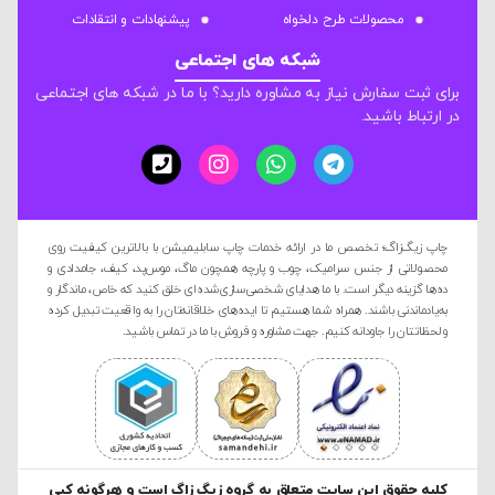
محصولات طرح دلخواه
پیشنهادات و انتقادات
شبکه های اجتماعی
برای ثبت سفارش نیاز به مشاوره دارید؟ با ما در شبکه های اجتماعی
در ارتباط باشید.
چاپ زیگ‌زاگ؛ تخصص ما در ارائه خدمات چاپ سابلیمیشن با بالاترین کیفیت روی
محصولاتی از جنس سرامیک، چوب و پارچه همچون ماگ، موس‌پد، کیف، جامدادی و
ده‌ها گزینه دیگر است. با ما هدایای شخصی‌سازی‌شده‌ای خلق کنید که خاص، ماندگار و
به‌یادماندنی باشند. همراه شما هستیم تا ایده‌های خلاقانه‌تان را به واقعیت تبدیل کرده
و لحظاتتان را جاودانه کنیم. جهت مشاوره و فروش با ما در تماس باشید.
کليه حقوق این سایت متعلق به گروه زیگ زاگ است و هرگونه کپی