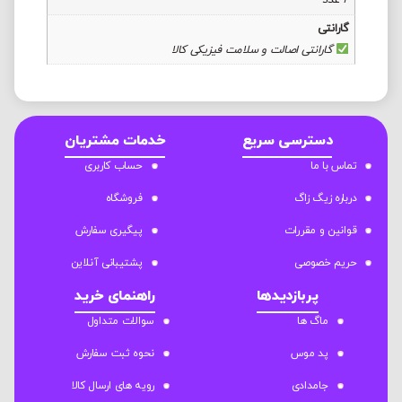
2 عدد
گارانتی
گارانتی اصالت و سلامت فیزیکی کالا
دسترسی سریع
خدمات مشتریان
تماس با ما
حساب کاربری
درباره زیگ زاگ
فروشگاه
قوانین و مقررات
پیگیری سفارش
حریم خصوصی
پشتیبانی آنلاین
پربازدیدها
راهنمای خرید
ماگ ها
سوالات متداول
پد موس
نحوه ثبت سفارش
جامدادی
رویه های ارسال کالا