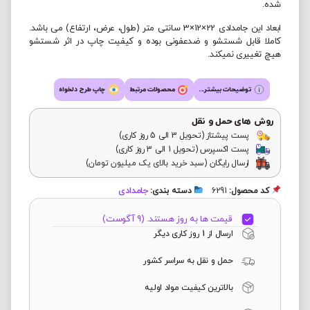
شده.
ابعاد این جامدادی 22×12×3 سانتی متر (طول، عرض، ارتفاع) می باشد.
کاملا قابل شستشو و ضدعفونی بوده و کیفیت چاپ در اثر شستشو
هیچ تغییری نمیکند.
توضیحات بیشتر...
محصولات مرتبط
چاپ طرح دلخواه
روش های حمل و نقل
پست پیشتاز (تحویل 3 الی 5 روز کاری)
پست اکسپرس (تحویل 1 الی 3 روز کاری)
ارسال رایگان (سبد خرید بالای یک میلیون تومان)
جامدادی
کد محصول:
6291
دسته بندی:
قیمت ها به روز هستند. (9 آگوست)
ارسال از 1 روز کاری دیگر
حمل و نقل به سراسر کشور
بالاترین کیفیت مواد اولیه