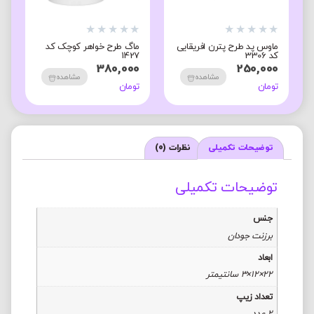
★
★
★
★
★
★
★
★
★
★
★
ماوس پد طرح پترن افریقایی
ماگ طرح خواهر کوچک کد
م
کد 3306
1427
م
0
380,000
250,000
مشاهده
مشاهده
تومان
تومان
ت
توضیحات تکمیلی
نظرات (0)
توضیحات تکمیلی
جنس
برزنت جودان
ابعاد
22×12×3 سانتیمتر
تعداد زیپ