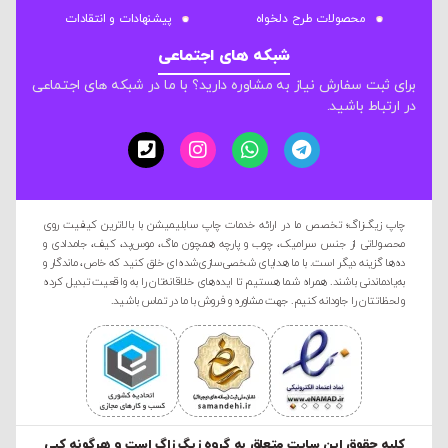
محصولات طرح دلخواه
پیشنهادات و انتقادات
شبکه های اجتماعی
برای ثبت سفارش نیاز به مشاوره دارید؟ با ما در شبکه های اجتماعی
در ارتباط باشید.
چاپ زیگ‌زاگ؛ تخصص ما در ارائه خدمات چاپ سابلیمیشن با بالاترین کیفیت روی
محصولاتی از جنس سرامیک، چوب و پارچه همچون ماگ، موس‌پد، کیف، جامدادی و
ده‌ها گزینه دیگر است. با ما هدایای شخصی‌سازی‌شده‌ای خلق کنید که خاص، ماندگار و
به‌یادماندنی باشند. همراه شما هستیم تا ایده‌های خلاقانه‌تان را به واقعیت تبدیل کرده
و لحظاتتان را جاودانه کنیم. جهت مشاوره و فروش با ما در تماس باشید.
کليه حقوق این سایت متعلق به گروه زیگ زاگ است و هرگونه کپی