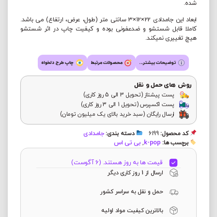
شده.
ابعاد این جامدادی 22×12×3 سانتی متر (طول، عرض، ارتفاع) می باشد.
کاملا قابل شستشو و ضدعفونی بوده و کیفیت چاپ در اثر شستشو
هیچ تغییری نمیکند.
توضیحات بیشتر...
محصولات مرتبط
چاپ طرح دلخواه
روش های حمل و نقل
پست پیشتاز (تحویل 3 الی 5 روز کاری)
پست اکسپرس (تحویل 1 الی 3 روز کاری)
ارسال رایگان (سبد خرید بالای یک میلیون تومان)
جامدادی
کد محصول:
6199
دسته بندی:
k-pop
بی تی اس
برچسب ها:
,
قیمت ها به روز هستند. (6 آگوست)
ارسال از 1 روز کاری دیگر
حمل و نقل به سراسر کشور
بالاترین کیفیت مواد اولیه