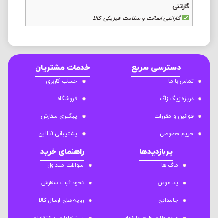
گارانتی
گارانتی اصالت و سلامت فیزیکی کالا
دسترسی سریع
خدمات مشتریان
تماس با ما
حساب کاربری
درباره زیگ زاگ
فروشگاه
قوانین و مقررات
پیگیری سفارش
حریم خصوصی
پشتیبانی آنلاین
پربازدیدها
راهنمای خرید
ماگ ها
سوالات متداول
پد موس
نحوه ثبت سفارش
جامدادی
رویه های ارسال کالا