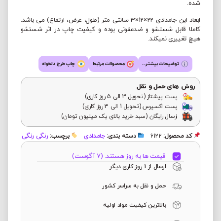
شده.
ابعاد این جامدادی 22×12×3 سانتی متر (طول، عرض، ارتفاع) می باشد.
کاملا قابل شستشو و ضدعفونی بوده و کیفیت چاپ در اثر شستشو
هیچ تغییری نمیکند.
توضیحات بیشتر...
محصولات مرتبط
چاپ طرح دلخواه
روش های حمل و نقل
پست پیشتاز (تحویل 3 الی 5 روز کاری)
پست اکسپرس (تحویل 1 الی 3 روز کاری)
ارسال رایگان (سبد خرید بالای یک میلیون تومان)
جامدادی
رنگی رنگی
کد محصول:
6122
دسته بندی:
برچسب:
قیمت ها به روز هستند. (7 آگوست)
ارسال از 1 روز کاری دیگر
حمل و نقل به سراسر کشور
بالاترین کیفیت مواد اولیه