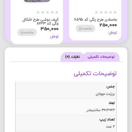
★
★
★
★
★
★
★
★
★
★
★
جامدادی طرح رنگی کد 6595
کیف دوشی طرح اشکال
ج
رنگی کد 8233
ک
250,000
0
350,000
مشاهده
تومان
مشاهده
تومان
ت
توضیحات تکمیلی
نظرات (0)
توضیحات تکمیلی
جنس
برزنت جودان
ابعاد
22×12×3 سانتیمتر
تعداد زیپ
2 عدد