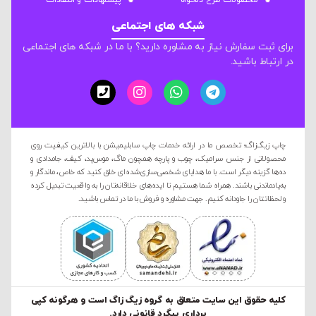
محصولات طرح دلخواه
پیشنهادات و انتقادات
شبکه های اجتماعی
برای ثبت سفارش نیاز به مشاوره دارید؟ با ما در شبکه های اجتماعی
در ارتباط باشید.
چاپ زیگ‌زاگ؛ تخصص ما در ارائه خدمات چاپ سابلیمیشن با بالاترین کیفیت روی
محصولاتی از جنس سرامیک، چوب و پارچه همچون ماگ، موس‌پد، کیف، جامدادی و
ده‌ها گزینه دیگر است. با ما هدایای شخصی‌سازی‌شده‌ای خلق کنید که خاص، ماندگار و
به‌یادماندنی باشند. همراه شما هستیم تا ایده‌های خلاقانه‌تان را به واقعیت تبدیل کرده
و لحظاتتان را جاودانه کنیم. جهت مشاوره و فروش با ما در تماس باشید.
کليه حقوق این سایت متعلق به گروه زیگ زاگ است و هرگونه کپی
برداری پیگرد قانونی دارد.