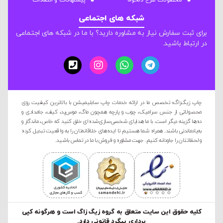
محصولات طرح دلخواه
پیشنهادات و انتقادات
شبکه های اجتماعی
برای ثبت سفارش نیاز به مشاوره دارید؟ با ما در شبکه های اجتماعی
در ارتباط باشید.
چاپ زیگ‌زاگ؛ تخصص ما در ارائه خدمات چاپ سابلیمیشن با بالاترین کیفیت روی
محصولاتی از جنس سرامیک، چوب و پارچه همچون ماگ، موس‌پد، کیف، جامدادی و
ده‌ها گزینه دیگر است. با ما هدایای شخصی‌سازی‌شده‌ای خلق کنید که خاص، ماندگار و
به‌یادماندنی باشند. همراه شما هستیم تا ایده‌های خلاقانه‌تان را به واقعیت تبدیل کرده
و لحظاتتان را جاودانه کنیم. جهت مشاوره و فروش با ما در تماس باشید.
کليه حقوق این سایت متعلق به گروه زیگ زاگ است و هرگونه کپی
برداری پیگرد قانونی دارد.