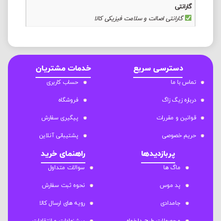
گارانتی
گارانتی اصالت و سلامت فیزیکی کالا
دسترسی سریع
خدمات مشتریان
تماس با ما
حساب کاربری
درباره زیگ زاگ
فروشگاه
قوانین و مقررات
پیگیری سفارش
حریم خصوصی
پشتیبانی آنلاین
پربازدیدها
راهنمای خرید
ماگ ها
سوالات متداول
پد موس
نحوه ثبت سفارش
جامدادی
رویه های ارسال کالا