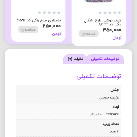
★
★
★
★
★
★
★
★
★
★
★
کیف دوشی طرح اشکال
جامدادی طرح رنگی کد 6592
ت
رنگی کد 8233
0
250,000
0
350,000
مشاهده
تومان
مشاهده
تومان
ت
توضیحات تکمیلی
نظرات (0)
توضیحات تکمیلی
جنس
برزنت جودان
ابعاد
22×12×3 سانتیمتر
تعداد زیپ
2 عدد