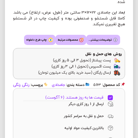
شده.
ابعاد این جامدادی 22×12×3 سانتی متر (طول، عرض، ارتفاع) می باشد.
کاملا قابل شستشو و ضدعفونی بوده و کیفیت چاپ در اثر شستشو
هیچ تغییری نمیکند.
توضیحات بیشتر...
محصولات مرتبط
چاپ طرح دلخواه
روش های حمل و نقل
پست پیشتاز (تحویل 3 الی 5 روز کاری)
پست اکسپرس (تحویل 1 الی 3 روز کاری)
ارسال رایگان (سبد خرید بالای یک میلیون تومان)
جامدادی
رنگی رنگی
کد محصول:
5163
دسته بندی:
برچسب:
قیمت ها به روز هستند. (6 آگوست)
ارسال از 1 روز کاری دیگر
حمل و نقل به سراسر کشور
بالاترین کیفیت مواد اولیه