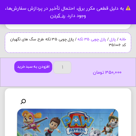
به دلیل قطعی مکرر برق، احتمال تأخیر در پردازش سفارش‌ها،
0
وجود دارد.
رد کردن
خانه
/
پازل
/
پازل چوبی 35 تکه
/ پازل چوبی 35 تکه طرح سگ های نگهبان
کد 351006
افزودن به سبد خرید
350,000
تومان