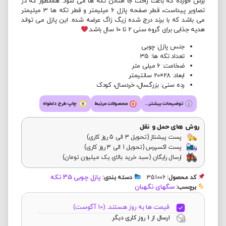
برش خورده که باعث راحت جا افتادن تکه ها می شود. همانطور که در
تصاویر پیداست، قطر صفحه پازل 6 میلیمتر و قطر تکه ها 3 میلیمتر
می باشد که با برند درج شده زیگ زاگ عرضه شده. این پازل می تواند
هدیه جذابی برای گروه سنی 2 تا 10 سال باشد.
جنس پازل: چوبی
تعداد تکه ها: 35
ضخامت: 6 میلی متر
ابعاد: 28×20 سانتیمتر
رده سنی: بزرگسال، خردسال، کودک
توضیحات بیشتر...
محصولات مرتبط
چاپ طرح دلخواه
روش های حمل و نقل
پست پیشتاز (تحویل 3 الی 5 روز کاری)
پست اکسپرس (تحویل 1 الی 3 روز کاری)
ارسال رایگان (سبد خرید بالای یک میلیون تومان)
پازل چوبی 35 تکه
کد محصول:
351006
دسته بندی:
سگهای نگهبان
برچسب:
قیمت ها به روز هستند. (10 آگوست)
ارسال از 1 روز کاری دیگر