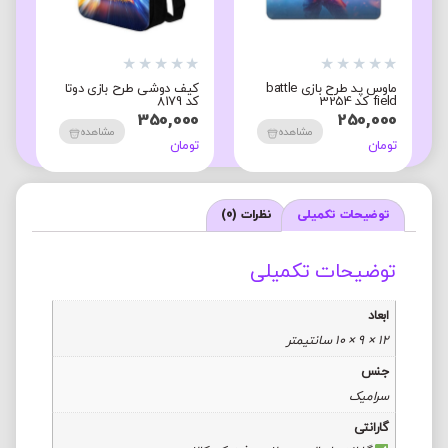
★
★
★
★
★
★
★
★
★
★
★
ماوس پد طرح بازی battle
کیف دوشی طرح بازی دوتا
م
field کد 3254
کد 8179
ک
0
350,000
250,000
مشاهده
مشاهده
تومان
تومان
ت
توضیحات تکمیلی
نظرات (0)
توضیحات تکمیلی
ابعاد
12 × 9 × 10 سانتیمتر
جنس
سرامیک
گارانتی