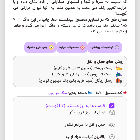
که نسبت به سرما و گرما واکنشهای متفاوتی از خود نشان داده و با
حرارت تغییر رنگ می دهد؛ به همین علت به آنها لیوان حرارتی می
گویند.?
همان طور که در تصاویر محصول پیداست، ابعاد چاپ در این ماگ 24 ×
9/5 سانتی متر می باشد که تا لبه دسته ی ماگ را فرا می گیرد و ظاهر
زیباتری را ایجاد می کند.
توضیحات بیشتر...
محصولات مرتبط
چاپ طرح دلخواه
روش های حمل و نقل
پست پیشتاز (تحویل 3 الی 5 روز کاری)
پست اکسپرس (تحویل 1 الی 3 روز کاری)
ارسال رایگان (سبد خرید بالای یک میلیون تومان)
ماگ حرارتی
کد محصول:
1871
دسته بندی:
قیمت ها به روز هستند. (7 آگوست)
ارسال از 1 روز کاری دیگر
حمل و نقل به سراسر کشور
بالاترین کیفیت مواد اولیه