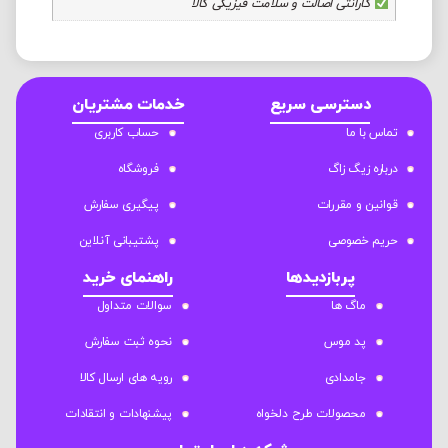
گارانتی اصالت و سلامت فیزیکی کالا
دسترسی سریع
خدمات مشتریان
تماس با ما
حساب کاربری
درباره زیگ زاگ
فروشگاه
قوانین و مقررات
پیگیری سفارش
حریم خصوصی
پشتیبانی آنلاین
پربازدیدها
راهنمای خرید
ماگ ها
سوالات متداول
پد موس
نحوه ثبت سفارش
جامدادی
رویه های ارسال کالا
محصولات طرح دلخواه
پیشنهادات و انتقادات