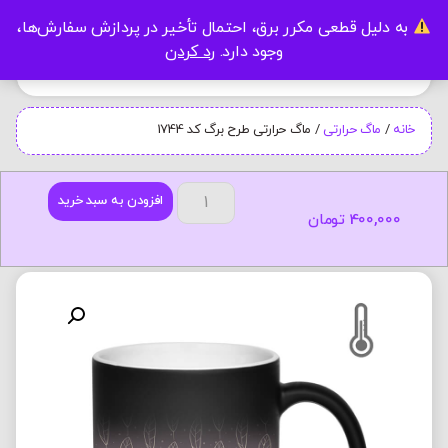
به دلیل قطعی مکرر برق، احتمال تأخیر در پردازش سفارش‌ها،
0
وجود دارد.
رد کردن
خانه
/
ماگ حرارتی
/ ماگ حرارتی طرح برگ کد 1744
افزودن به سبد خرید
400,000
تومان