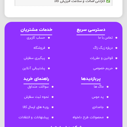
گارانتی اصالت و سلامت فیزیکی کالا
دسترسی سریع
خدمات مشتریان
تماس با ما
حساب کاربری
درباره زیگ زاگ
فروشگاه
قوانین و مقررات
پیگیری سفارش
حریم خصوصی
پشتیبانی آنلاین
پربازدیدها
راهنمای خرید
ماگ ها
سوالات متداول
پد موس
نحوه ثبت سفارش
جامدادی
رویه های ارسال کالا
محصولات طرح دلخواه
پیشنهادات و انتقادات