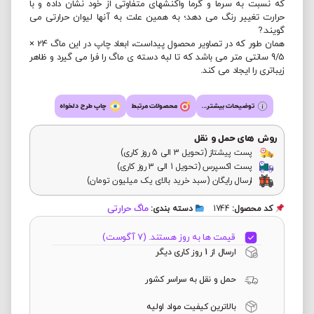
که نسبت به سرما و گرما واکنشهای متفاوتی از خود نشان داده و با
حرارت تغییر رنگ می دهد؛ به همین علت به آنها لیوان حرارتی می
گویند.?
همان طور که در تصاویر محصول پیداست، ابعاد چاپ در این ماگ 24 ×
9/5 سانتی متر می باشد که تا لبه دسته ی ماگ را فرا می گیرد و ظاهر
زیباتری را ایجاد می کند.
توضیحات بیشتر...
محصولات مرتبط
چاپ طرح دلخواه
روش های حمل و نقل
پست پیشتاز (تحویل 3 الی 5 روز کاری)
پست اکسپرس (تحویل 1 الی 3 روز کاری)
ارسال رایگان (سبد خرید بالای یک میلیون تومان)
ماگ حرارتی
کد محصول:
1744
دسته بندی:
قیمت ها به روز هستند. (7 آگوست)
ارسال از 1 روز کاری دیگر
حمل و نقل به سراسر کشور
بالاترین کیفیت مواد اولیه