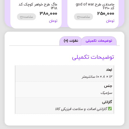
جامدادی طرح god of war
ماگ طرح خواهر کوچک کد
ج
کد 6210
1418
2
0
380,000
250,000
مشاهده
مشاهده
تومان
تومان
ت
توضیحات تکمیلی
نظرات (0)
توضیحات تکمیلی
ابعاد
12 × 8 × 10 سانتیمتر
جنس
سرامیک
گارانتی
گارانتی اصالت و سلامت فیزیکی کالا