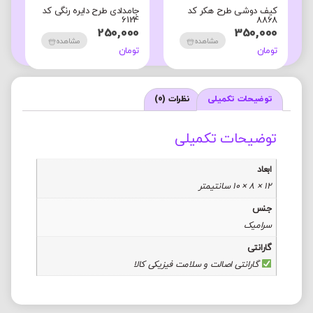
کیف دوشی طرح هکر کد
جامدادی طرح دایره رنگی کد
ک
4
6124
8868
0
250,000
350,000
مشاهده
مشاهده
تومان
تومان
ت
توضیحات تکمیلی
نظرات (0)
توضیحات تکمیلی
ابعاد
12 × 8 × 10 سانتیمتر
جنس
سرامیک
گارانتی
گارانتی اصالت و سلامت فیزیکی کالا