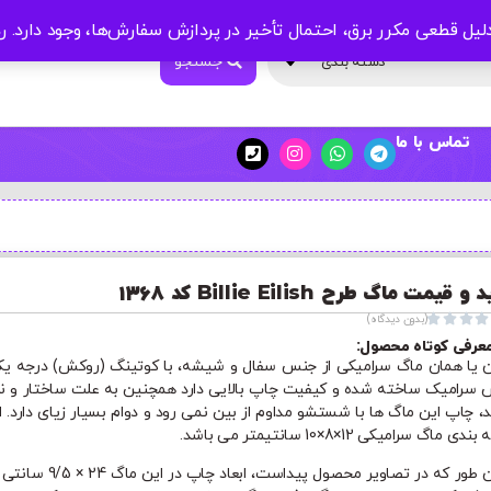
لیل قطعی مکرر برق، احتمال تأخیر در پردازش سفارش‌ها، وجود دارد.
ر
جستجو
دسته بندی
تماس با ما
 قیمت ماگ طرح Billie Eilish کد 1368




(بدون دیدگاه)
عرفی کوتاه محصول:
ن یا همان ماگ سرامیکی از جنس سفال و شیشه، با کوتینگ (روکش) درجه یک
سرامیک ساخته شده و کیفیت چاپ بالایی دارد همچنین به علت ساختار و ن
د، چاپ این ماگ ها با شستشو مداوم از بین نمی رود و دوام بسیار زیای دارد. اب
ی ماگ سرامیکی 12×8×10 سانتیمتر می باشد.
همان طور که در تصاویر محصول پیداست، ابعاد چاپ در ا