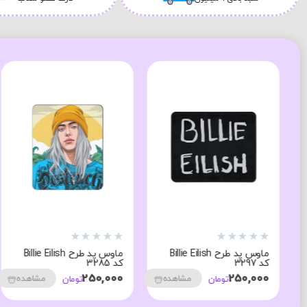
★
★
★
★
★
★
★
★
★
★
ماوس پد طرح Billie Eilish
کیف دوشی طرح بیلی
کد 3286
آیلیش کد 8539
350,000
250,000
مشاهده
مشاهده
تومان
تومان