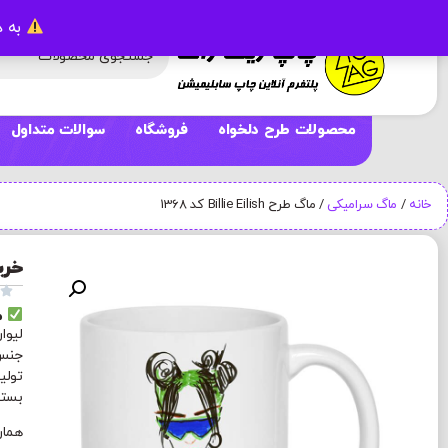
به د
محصولات طرح دلخواه
فروشگاه
سوالات متداول
خانه
/
ماگ سرامیکی
/ ماگ طرح Billie Eilish کد 1368
خرید و

م
لیوا
جنس 
تولی
بسته بند