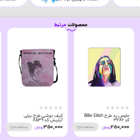
محصولات
مرتبط
★
★
★
★
★
★
★
★
★
★
کیف دوشی طرح بیلی
ماوس پد طرح Billie Eilish
آیلیش کد 8430
کد 3290
250,000
350,000
مشاهده
مشاهده
تومان
تومان