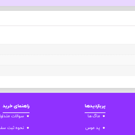
پربازدیدها
راهنمای خرید
ماگ ها
سوالات متداو
پد موس
نحوه ثبت سف