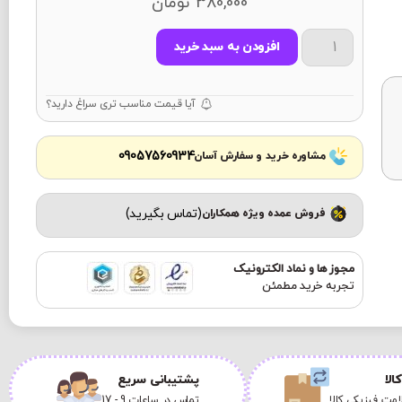
380,000
تومان
افزودن به سبد خرید
آیا قیمت مناسب تری سراغ دارید؟
09057560934
مشاوره خرید و سفارش آسان
(تماس بگیرید)
فروش عمده ویژه همکاران
مجوز ها و نماد الکترونیک
تجربه خرید مطمئن
الا
پشتیبانی سریع
مت فیزیکی کالا
تماس در ساعات 9 - 17