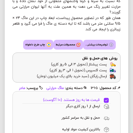
که نسبت به سرما و گرما واکنشهای متفاوتی از خود نشان داده و با
حرارت تغییر رنگ می دهد؛ به همین علت به آنها لیوان حرارتی می
گویند.?
همان طور که در تصاویر محصول پیداست، ابعاد چاپ در این ماگ 24 ×
9/5 سانتی متر می باشد که تا لبه دسته ی ماگ را فرا می گیرد و ظاهر
زیباتری را ایجاد می کند.
توضیحات بیشتر...
محصولات مرتبط
چاپ طرح دلخواه
روش های حمل و نقل
پست پیشتاز (تحویل 3 الی 5 روز کاری)
پست اکسپرس (تحویل 1 الی 3 روز کاری)
ارسال رایگان (سبد خرید بالای یک میلیون تومان)
ماگ حرارتی
مادر
📌 کد محصول:
1365
📂 دسته بندی:
🏷️ برچسب:
قیمت ها به روز هستند. (10 آگوست)
ارسال از 1 روز کاری دیگر
حمل و نقل به سراسر کشور
بالاترین کیفیت مواد اولیه