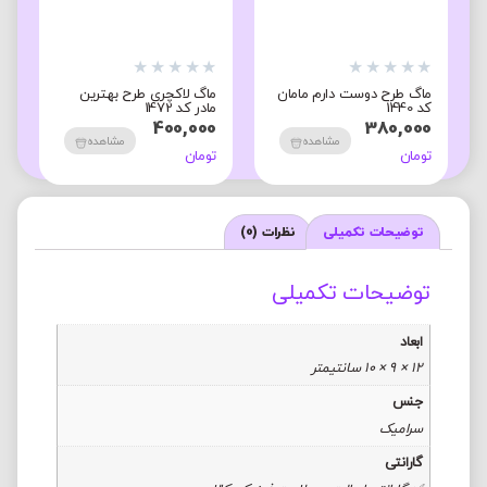
★
★
★
★
★
★
★
★
★
★
★
ماگ طرح دوست دارم مامان
ماگ لاکچری طرح بهترین
م
کد 1440
مادر کد 1472
ک
0
400,000
380,000
مشاهده
مشاهده
تومان
تومان
ت
توضیحات تکمیلی
نظرات (0)
توضیحات تکمیلی
ابعاد
12 × 9 × 10 سانتیمتر
جنس
سرامیک
گارانتی