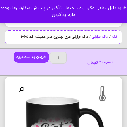
⚠️ به دلیل قطعی مکرر برق، احتمال تأخیر در پردازش سفارش‌ها، وجود
0
دارد.
رد کردن
خانه
/
ماگ حرارتی
/ ماگ حرارتی طرح بهترین مادر همیشه کد 1365
افزودن به سبد خرید
400,000
تومان