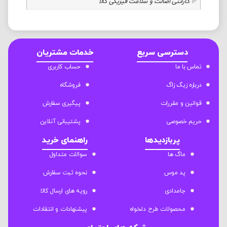
✅ گارانتی اصالت و سلامت فیزیکی کالا
دسترسی سریع
خدمات مشتریان
تماس با ما
حساب کاربری
درباره زیگ زاگ
فروشگاه
قوانین و مقررات
پیگیری سفارش
حریم خصوصی
پشتیبانی آنلاین
پربازدیدها
راهنمای خرید
ماگ ها
سوالات متداول
پد موس
نحوه ثبت سفارش
جامدادی
رویه های ارسال کالا
محصولات طرح دلخواه
پیشنهادات و انتقادات