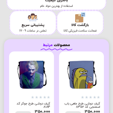
بالاترین کیفیت
استفاده از بهترین مواد خام
بازگشت کالا
پشتیبانی سریع
ضمانت سلامت فیزیکی کالا
تماس در ساعات 9 - 17
محصولات
مرتبط
★
★
★
★
★
★
★
★
★
★
★
کیف دوشی طرح ماهی باب
کیف دوشی طرح جوکر کد
م
اسفنجی کد 8352
8184
ک
0
350,000
350,000