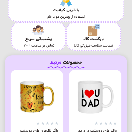
بالاترین کیفیت
استفاده از بهترین مواد خام
بازگشت کالا
پشتیبانی سریع
ضمانت سلامت فیزیکی کالا
تماس در ساعات 9 - 17
محصولات
مرتبط
★
★
★
★
★
★
★
★
★
★
★
ماگ طرح دوستت دارم پدر
ماگ لاکچری طرح دوستت
م