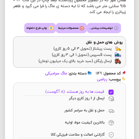
همان طور که در تصاویر محصول پیداست، ابعاد چاپ در این ماگ 24 ×
9/5 سانتی متر می باشد که تا لبه دسته ی ماگ را فرا می گیرد و ظاهر
زیباتری را ایجاد می کند.
توضیحات بیشتر...
محصولات مرتبط
چاپ طرح دلخواه
روش های حمل و نقل
پست پیشتاز (تحویل 3 الی 5 روز کاری)
پست اکسپرس (تحویل 1 الی 3 روز کاری)
ارسال رایگان (سبد خرید بالای یک میلیون تومان)
ماگ سرامیکی
کد محصول:
1149
دسته بندی:
ریاضی
برچسب:
قیمت ها به روز هستند. (8 آگوست)
ارسال از 1 روز کاری دیگر
حمل و نقل به سراسر کشور
بالاترین کیفیت مواد اولیه
گارانتی اصالت و سلامت فیزیکی کالا