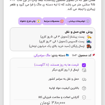
همان طور که در تصاویر محصول پیداست، ابعاد چاپ در این ماگ 24 ×
9/5 سانتی متر می باشد که تا لبه دسته ی ماگ را فرا می گیرد و ظاهر
زیباتری را ایجاد می کند.
توضیحات بیشتر...
محصولات مرتبط
چاپ طرح دلخواه
روش های حمل و نقل
پست پیشتاز (تحویل 3 الی 5 روز کاری)
پست اکسپرس (تحویل 1 الی 3 روز کاری)
ارسال رایگان (سبد خرید بالای یک میلیون تومان)
ماگ سرامیکی
کد محصول:
1103
دسته بندی:
قیمت ها به روز هستند. (8 آگوست)
ارسال از 1 روز کاری دیگر
حمل و نقل به سراسر کشور
بالاترین کیفیت مواد اولیه
گارانتی اصالت و سلامت فیزیکی کالا
380,000
تومان