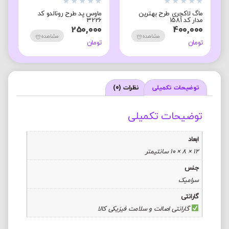
★
★
★
★
★
★
★
★
★
★
★
ماگ لاکچری طرح بهترین
ماوس پد طرح رونالدو کد
مدار کد 1581
3226
م
0
250,000
400,000
مشاهده
مشاهده
تومان
تومان
ت
توضیحات تکمیلی
نظرات (0)
توضیحات تکمیلی
ابعاد
12 × 8 × 10 سانتیمتر
جنس
سرامیک
گارانتی
گارانتی اصالت و سلامت فیزیکی کالا