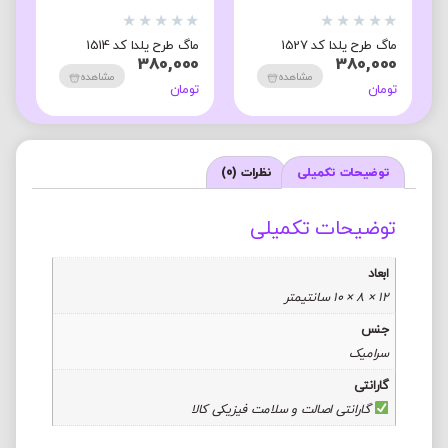
★
★
★
★
★
★
★
★
★
★
★
ماگ طرح یلدا کد 1527
ماگ طرح یلدا کد 1514
م
3
380,000
380,000
0
مشاهده
مشاهده
تومان
تومان
ت
توضیحات تکمیلی
نظرات (0)
توضیحات تکمیلی
ابعاد
12 × 8 × 10 سانتیمتر
جنس
سرامیک
گارانتی
گارانتی اصالت و سلامت فیزیکی کالا