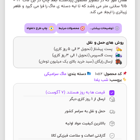
همان طور که در تصاویر محصول پیداست، ابعاد چاپ در این ماگ 24 ×
9/5 سانتی متر می باشد که تا لبه دسته ی ماگ را فرا می گیرد و ظاهر
زیباتری را ایجاد می کند.
توضیحات بیشتر...
محصولات مرتبط
چاپ طرح دلخواه
روش های حمل و نقل
پست پیشتاز (تحویل 3 الی 5 روز کاری)
پست اکسپرس (تحویل 1 الی 3 روز کاری)
ارسال رایگان (سبد خرید بالای یک میلیون تومان)
ماگ سرامیکی
کد محصول:
1082
دسته بندی:
شب یلدا
برچسب:
قیمت ها به روز هستند. (7 آگوست)
ارسال از 1 روز کاری دیگر
حمل و نقل به سراسر کشور
بالاترین کیفیت مواد اولیه
گارانتی اصالت و سلامت فیزیکی کالا